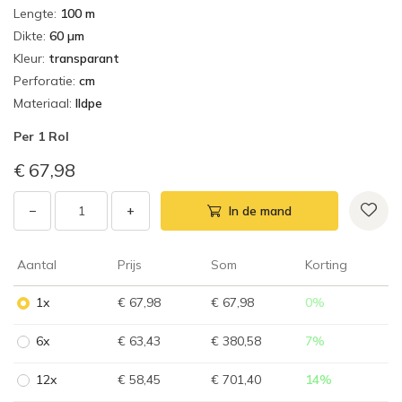
Lengte
:
100 m
Dikte
:
60 µm
Kleur
:
transparant
Perforatie
:
cm
Materiaal
:
lldpe
Per
1 Rol
€ 67,98
−
+
In de mand
Aantal
Prijs
Som
Korting
1x
€ 67,98
€ 67,98
0
%
6x
€ 63,43
€ 380,58
7
%
12x
€ 58,45
€ 701,40
14
%