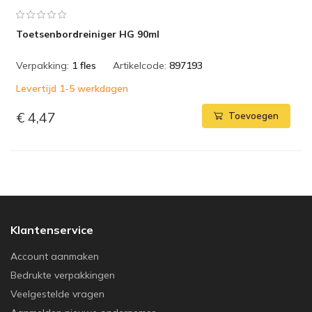
Toetsenbordreiniger HG 90ml
Verpakking:
1 fles
Artikelcode:
897193
Levertijd 1-5 werkdagen
€ 4,47
Toevoegen
Klantenservice
Account aanmaken
Bedrukte verpakkingen
Veelgestelde vragen