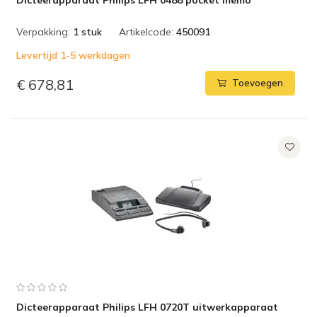
Dicteerapparaat Philips LFH 0488 pocket memo
Verpakking:
1 stuk
Artikelcode:
450091
Levertijd 1-5 werkdagen
€ 678,81
Toevoegen
Dicteerapparaat Philips LFH 0720T uitwerkapparaat