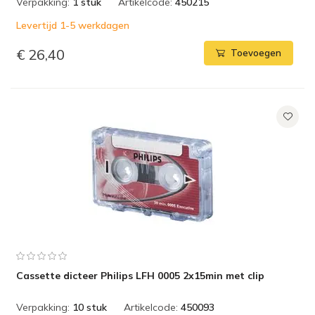
Verpakking:
1 stuk
Artikelcode:
450215
Levertijd 1-5 werkdagen
€ 26,40
Toevoegen
Cassette dicteer Philips LFH 0005 2x15min met clip
Verpakking:
10 stuk
Artikelcode:
450093