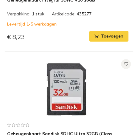
Geheugenkaart Integral SDHC V10 16GB
Verpakking:
1 stuk
Artikelcode:
435277
Levertijd 1-5 werkdagen
€ 8,23
Toevoegen
Geheugenkaart Sandisk SDHC Ultra 32GB (Class