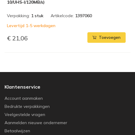
10/UHS-I/120MB/s)
Verpakking:
1 stuk
Artikelcode:
1397060
Levertijd 1-5 werkdagen
€ 21,06
Toevoegen
Klantenservice
Account aanmaken
Bedrukte verpakkingen
Veelgestelde vragen
Aanmelden nieuwe ondernemer
Betaalwijzen