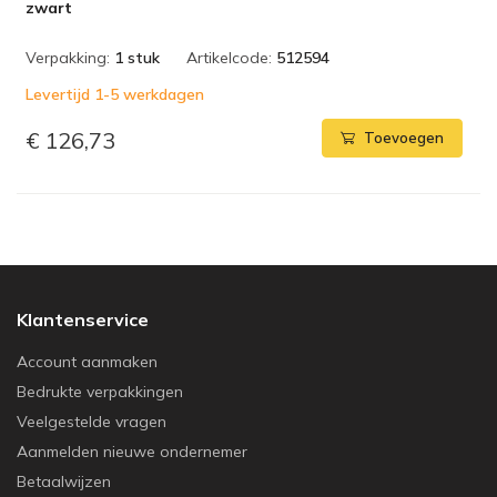
zwart
Verpakking:
1 stuk
Artikelcode:
512594
Levertijd 1-5 werkdagen
€ 126,73
Toevoegen
Klantenservice
Account aanmaken
Bedrukte verpakkingen
Veelgestelde vragen
Aanmelden nieuwe ondernemer
Betaalwijzen