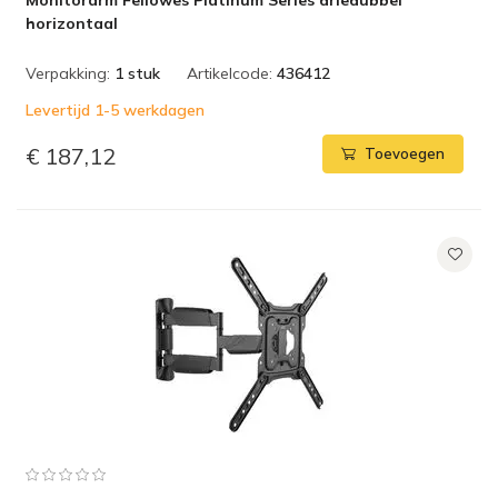
Monitorarm Fellowes Platinum Series driedubbel
horizontaal
Verpakking:
1 stuk
Artikelcode:
436412
Levertijd 1-5 werkdagen
€ 187,12
Toevoegen