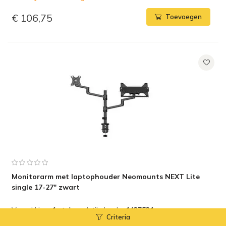
€ 106,75
Toevoegen
Monitorarm met laptophouder Neomounts NEXT Lite
single 17-27" zwart
Verpakking:
1 stuk
Artikelcode:
1437531
Criteria