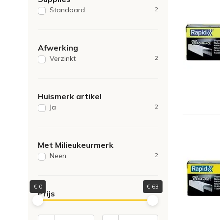
5050E
1
Standaard
2
5080E
1
66/6
1
66/7
1
Afwerking
Verzinkt
2
Huismerk artikel
Ja
2
Met Milieukeurmerk
Neen
2
€
0
€
63
Prijs