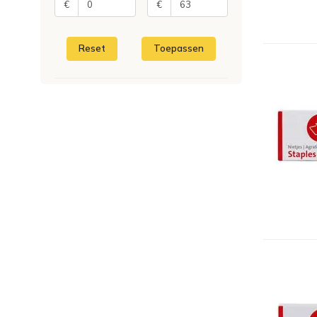
€
€
Reset
Toepassen