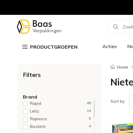
Zoek
Acties
N
PRODUCTGROEPEN
Home
Filters
Niet
Brand
Sort by:
Rapid
49
Leitz
14
Rapesco
5
Bostitch
4