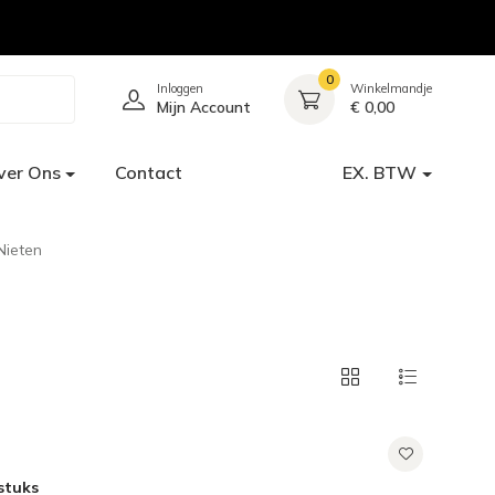
0
Inloggen
Winkelmandje
Mijn Account
€ 0,00
ver Ons
Contact
EX. BTW
Nieten
stuks