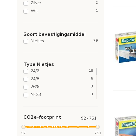
Zilver
2
Wit
1
Soort bevestigingsmiddel
Nietjes
79
Type Nietjes
24/6
18
24/8
6
26/6
3
Nr.23
3
10/4
2
12/6
1
CO2e-footprint
13/10
1
92 - 751
13/4
1
92
751
13/6
1