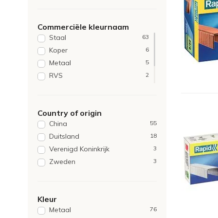
Rexel
3
Maped
2
Commerciële kleurnaam
Quantore
2
Staal
63
Koper
6
Metaal
5
RVS
2
Zilver
2
Wit
1
Country of origin
China
55
Duitsland
18
Verenigd Koninkrijk
3
Zweden
3
Kleur
Metaal
76