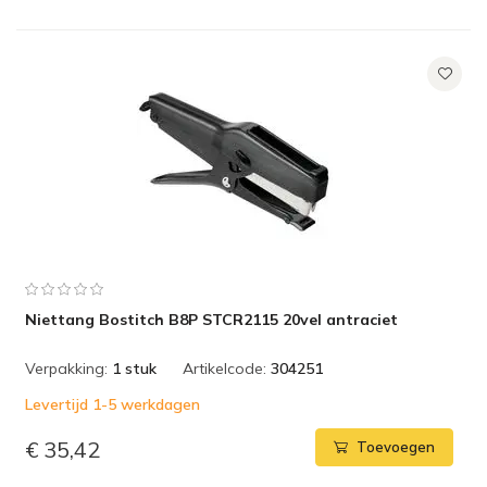
Niettang Bostitch B8P STCR2115 20vel antraciet
Verpakking:
1 stuk
Artikelcode:
304251
Levertijd 1-5 werkdagen
€ 35,42
Toevoegen