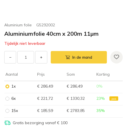
Aluminium folie
G5292002
Aluminiumfolie 40cm x 200m 11µm
Tijdelijk niet leverbaar
−
+
In de mand
Aantal
Prijs
Som
Korting
1x
€ 286,49
€ 286,49
0
%
6x
€ 221,72
€ 1330,32
23
%
pak
15x
€ 185,59
€ 2783,85
35
%
Gratis bezorging vanaf € 100