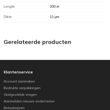
Lengte
200 m
Dikte
11 µm
Gerelateerde producten
Klantenservice
Account aanmaken
Bedrukte verpakkingen
Veelgestelde vragen
Aanmelden nieuwe ondernemer
Betaalwijzen