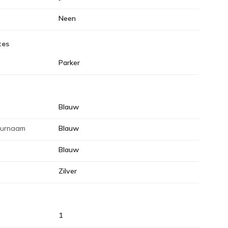
Neen
tes
Parker
Blauw
eurnaam
Blauw
Blauw
Zilver
1