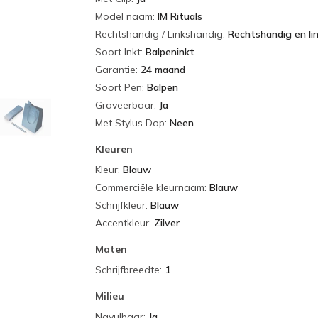
Model naam
:
IM Rituals
Rechtshandig / Linkshandig
:
Rechtshandig en li
Soort Inkt
:
Balpeninkt
Garantie
:
24 maand
Soort Pen
:
Balpen
Graveerbaar
:
Ja
Met Stylus Dop
:
Neen
Kleuren
Kleur
:
Blauw
Commerciële kleurnaam
:
Blauw
Schrijfkleur
:
Blauw
Accentkleur
:
Zilver
Maten
Schrijfbreedte
:
1
Milieu
Navulbaar
:
Ja