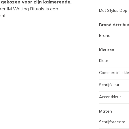
n gekozen voor zijn kalmerende,
ker IM Writing Rituals is een
Met Stylus Dop
hat.
Brand Attribu
Brand
Kleuren
Kleur
Commerciële kl
Schrijfkleur
Accentkleur
Maten
Schrijfbreedte