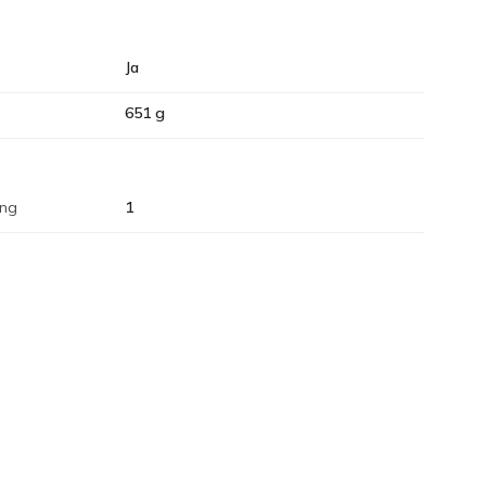
Ja
651 g
ing
1