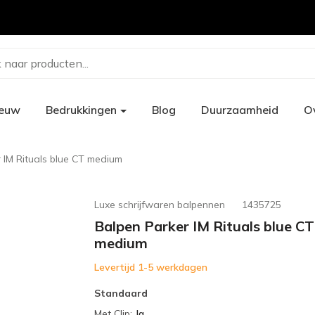
 naar producten...
ieuw
Bedrukkingen
Blog
Duurzaamheid
O
 IM Rituals blue CT medium
Luxe schrijfwaren balpennen
1435725
Balpen Parker IM Rituals blue CT
medium
Levertijd 1-5 werkdagen
Standaard
Met Clip
:
Ja