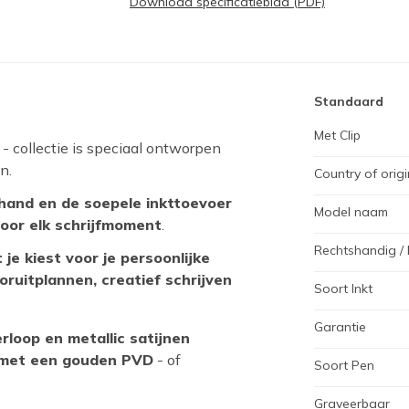
Download specificatieblad (PDF)
Standaard
Met Clip
- collectie is speciaal ontworpen
n.
Country of origi
 hand en de soepele inkttoevoer
Model naam
oor elk schrijfmoment
.
Rechtshandig / 
je kiest voor je persoonlijke
ooruitplannen, creatief schrijven
Soort Inkt
Garantie
erloop en metallic satijnen
t met een gouden PVD
- of
Soort Pen
Graveerbaar