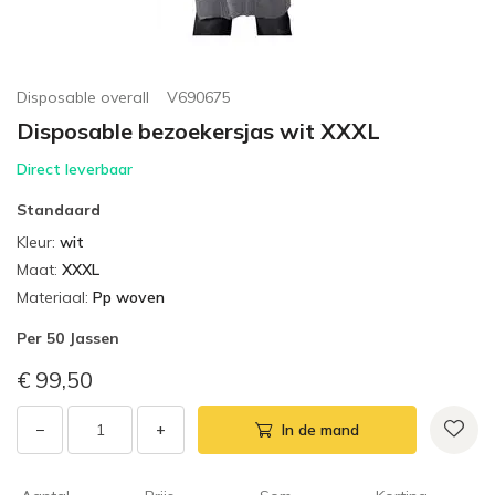
Disposable overall
V690675
Disposable bezoekersjas wit XXXL
Direct leverbaar
Standaard
Kleur
:
wit
Maat
:
XXXL
Materiaal
:
Pp woven
Per
50 Jassen
€ 99,50
−
+
In de mand