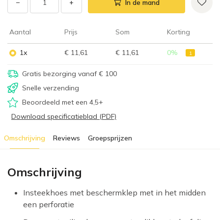
−
+
In de mand
Aantal
Prijs
Som
Korting
1x
€ 11,61
€ 11,61
0
%
1
Gratis bezorging vanaf € 100
Snelle verzending
Beoordeeld met een 4,5+
Download specificatieblad (PDF)
Omschrijving
Reviews
Groepsprijzen
Omschrijving
Insteekhoes met beschermklep met in het midden
een perforatie