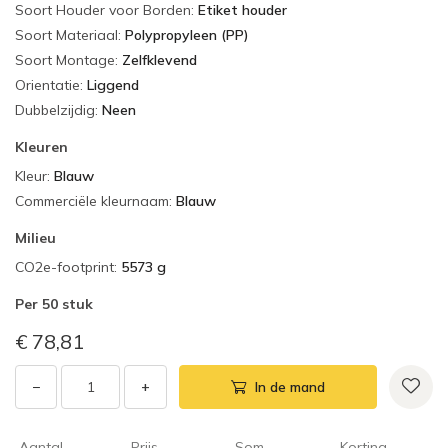
Soort Houder voor Borden
:
Etiket houder
Soort Materiaal
:
Polypropyleen (PP)
Soort Montage
:
Zelfklevend
Orientatie
:
Liggend
Dubbelzijdig
:
Neen
Kleuren
Kleur
:
Blauw
Commerciële kleurnaam
:
Blauw
Milieu
CO2e-footprint
:
5573 g
Per
50 stuk
€ 78,81
−
+
In de mand
Aantal
Prijs
Som
Korting