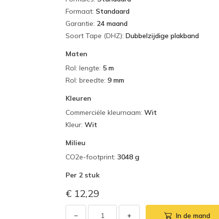
Formaat
:
Standaard
Garantie
:
24 maand
Soort Tape (DHZ)
:
Dubbelzijdige plakband
Maten
Rol: lengte
:
5 m
Rol: breedte
:
9 mm
Kleuren
Commerciële kleurnaam
:
Wit
Kleur
:
Wit
Milieu
CO2e-footprint
:
3048 g
Per
2 stuk
€ 12,29
−
+
In de mand