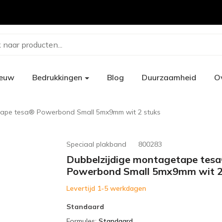
 naar producten...
ieuw
Bedrukkingen
Blog
Duurzaamheid
O
tape tesa® Powerbond Small 5mx9mm wit 2 stuks
Speciaal plakband
800283
Dubbelzijdige montagetape tes
Powerbond Small 5mx9mm wit 2
Levertijd 1-5 werkdagen
Standaard
Formules
:
Standaard