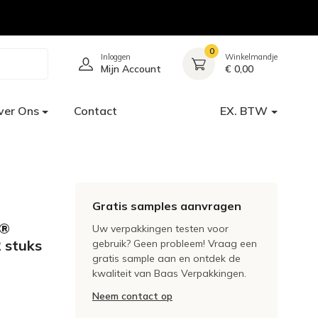
0
Inloggen
Winkelmandje
Mijn Account
€ 0,00
ver Ons
Contact
EX. BTW
Gratis samples aanvragen
a®
Uw verpakkingen testen voor
 stuks
gebruik? Geen probleem! Vraag een
gratis sample aan en ontdek de
kwaliteit van Baas Verpakkingen.
Neem contact op