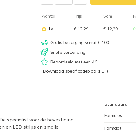
Aantal
Prijs
Som
K
1x
€ 12,29
€ 12,29
0
Gratis bezorging vanaf € 100
Snelle verzending
Beoordeeld met een 4,5+
Download specificatieblad (PDF)
Standaard
Formules
 De specialist voor de bevestiging
en en LED strips en smalle
Formaat