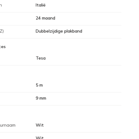
n
Italië
24 maand
Z)
Dubbelzijdige plakband
tes
Tesa
5 m
9 mm
eurnaam
Wit
Wit