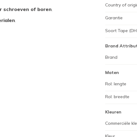
Country of origi
r schroeven of boren
.
Garantie
rialen
.
Soort Tape (DH
Brand Attribu
Brand
Maten
Rol: lengte
Rol: breedte
Kleuren
Commerciële kl
Kleur