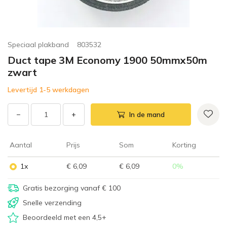
Speciaal plakband
803532
Duct tape 3M Economy 1900 50mmx50m
zwart
Levertijd 1-5 werkdagen
−
+
In de mand
Aantal
Prijs
Som
Korting
1x
€ 6,09
€ 6,09
0
%
Gratis bezorging vanaf € 100
Snelle verzending
Beoordeeld met een 4,5+