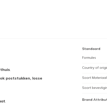
Standaard
Formules
Country of origi
 thuis
.
Soort Materiaal
ook poststukken, losse
Soort bevestigi
Brand Attribu
aat
.