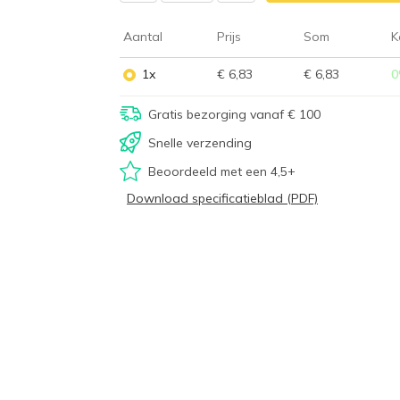
Aantal
Prijs
Som
K
1x
€ 6,83
€ 6,83
0
Gratis bezorging vanaf € 100
Snelle verzending
Beoordeeld met een 4,5+
Download specificatieblad (PDF)