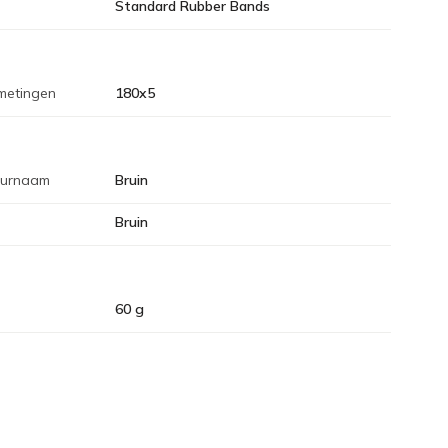
Standard Rubber Bands
metingen
180x5
eurnaam
Bruin
Bruin
60 g