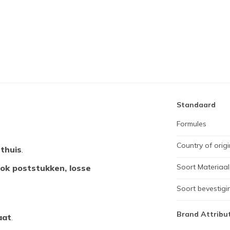
Standaard
Formules
Country of origi
 thuis
.
Soort Materiaal
ook poststukken, losse
Soort bevestigi
Brand Attribu
aat
.