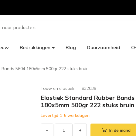
 naar producten...
ieuw
Bedrukkingen
Blog
Duurzaamheid
O
r Bands 5604 180x5mm 500gr 222 stuks bruin
Touw en elastiek
832039
Elastiek Standard Rubber Bands
180x5mm 500gr 222 stuks bruin
Levertijd 1-5 werkdagen
−
+
In de mand