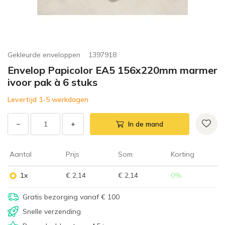
Gekleurde enveloppen
1397918
Envelop Papicolor EA5 156x220mm marmer
ivoor pak à 6 stuks
Levertijd 1-5 werkdagen
−
+
In de mand
Aantal
Prijs
Som
Korting
1x
€ 2,14
€ 2,14
0
%
Gratis bezorging vanaf € 100
Snelle verzending