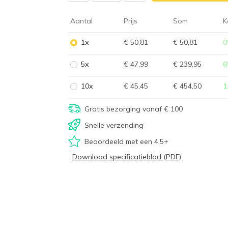
Aantal
Prijs
Som
K
1x
€ 50,81
€ 50,81
0
5x
€ 47,99
€ 239,95
6
10x
€ 45,45
€ 454,50
1
Gratis bezorging vanaf € 100
Snelle verzending
Beoordeeld met een 4,5+
Download specificatieblad (PDF)