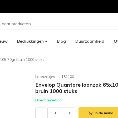
 naar producten...
ieuw
Bedrukkingen
Blog
Duurzaamheid
O
105 70gr bruin 1000 stuks
Loonzakjes
181100
Envelop Quantore loonzak 65x1
bruin 1000 stuks
Direct leverbaar
−
+
In de mand