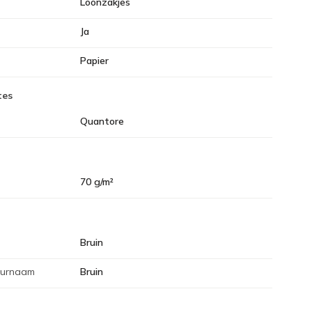
Loonzakjes
Ja
Papier
tes
Quantore
70 g/m²
Bruin
eurnaam
Bruin