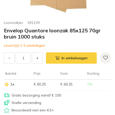
Loonzakjes
181139
Envelop Quantore loonzak 85x125 70gr
bruin 1000 stuks
Levertijd 1-5 werkdagen
−
+
In winkelwagen
Aantal
Prijs
Som
Korting
1x
€ 60,25
€ 60,25
0
%
Gratis bezorging vanaf € 100
Snelle verzending
Beoordeeld met een 4,5+