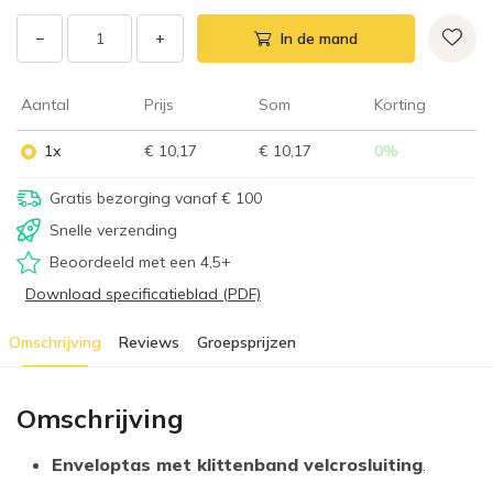
−
+
In de mand
Aantal
Prijs
Som
Korting
1x
€ 10,17
€ 10,17
0
%
Gratis bezorging vanaf € 100
Snelle verzending
Beoordeeld met een 4,5+
Download specificatieblad (PDF)
Omschrijving
Reviews
Groepsprijzen
Omschrijving
Enveloptas met klittenband velcrosluiting
.