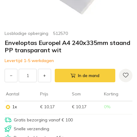
Losbladige opberging
512570
Enveloptas Europel A4 240x335mm staand
PP transparant wit
Levertijd 1-5 werkdagen
−
+
In de mand
Aantal
Prijs
Som
Korting
1x
€ 10,17
€ 10,17
0
%
Gratis bezorging vanaf € 100
Snelle verzending