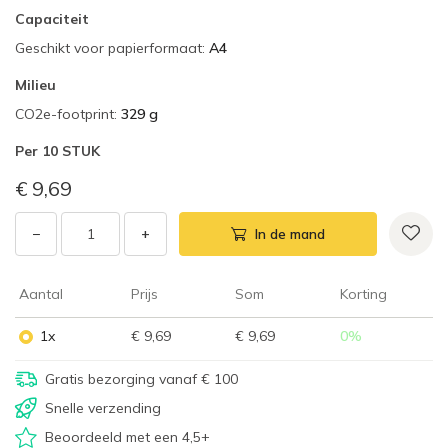
Capaciteit
Geschikt voor papierformaat
:
A4
Milieu
CO2e-footprint
:
329 g
Per
10 STUK
€ 9,69
−
+
In de mand
Aantal
Prijs
Som
Korting
1x
€ 9,69
€ 9,69
0
%
Gratis bezorging vanaf € 100
Snelle verzending
Beoordeeld met een 4,5+