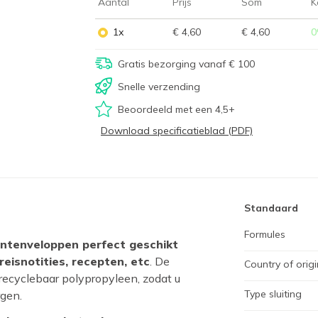
Aantal
Prijs
Som
K
1x
€ 4,60
€ 4,60
0
Gratis bezorging vanaf € 100
Snelle verzending
Beoordeeld met een 4,5+
Download specificatieblad (PDF)
Standaard
Formules
mentenveloppen perfect geschikt
eisnotities, recepten, etc
. De
Country of origi
ecyclebaar polypropyleen, zodat u
Type sluiting
gen.