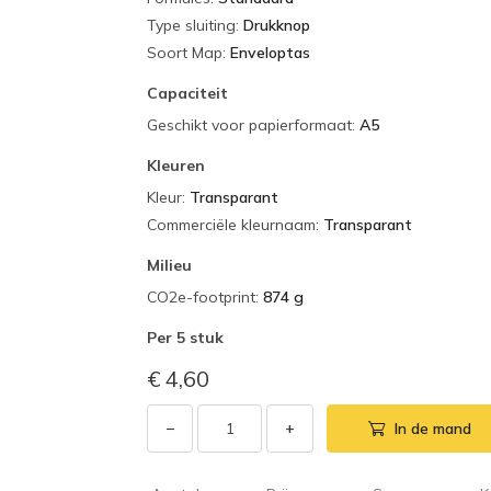
Type sluiting
:
Drukknop
Soort Map
:
Enveloptas
Capaciteit
Geschikt voor papierformaat
:
A5
Kleuren
Kleur
:
Transparant
Commerciële kleurnaam
:
Transparant
Milieu
CO2e-footprint
:
874 g
Per
5 stuk
€ 4,60
−
+
In de mand