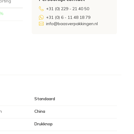
orting
+31 (0) 229 - 21 40 50
%
+31 (0) 6 - 11 48 18 79
info@baasverpakkingen.nl
Standaard
n
China
Drukknop