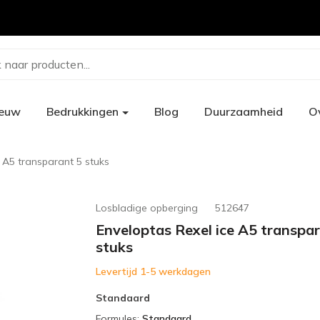
 naar producten...
ieuw
Bedrukkingen
Blog
Duurzaamheid
O
 A5 transparant 5 stuks
Losbladige opberging
512647
Enveloptas Rexel ice A5 transpa
stuks
Levertijd 1-5 werkdagen
Standaard
Formules
:
Standaard