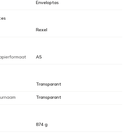
Enveloptas
tes
Rexel
apierformaat
A5
Transparant
eurnaam
Transparant
874 g