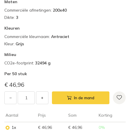
Maten
Commerciële afmetingen
:
200x40
Dikte
:
3
Kleuren
Commerciële kleurnaam
:
Antraciet
Kleur
:
Grijs
Milieu
CO2e-footprint
:
32494 g
Per
50 stuk
€ 46,96
−
+
In de mand
Aantal
Prijs
Som
Korting
1x
€ 46,96
€ 46,96
0
%