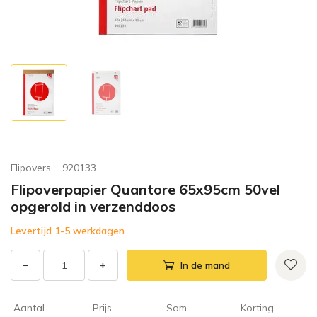
Flipovers
920133
Flipoverpapier Quantore 65x95cm 50vel
opgerold in verzenddoos
Levertijd 1-5 werkdagen
−
+
In de mand
Aantal
Prijs
Som
Korting