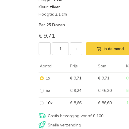
Kleur
:
zilver
Hoogte
:
2.1 cm
Per
25 Dozen
€ 9,71
−
+
In de mand
Aantal
Prijs
Som
K
1x
€ 9,71
€ 9,71
0
5x
€ 9,24
€ 46,20
5
10x
€ 8,66
€ 86,60
1
Gratis bezorging vanaf € 100
Snelle verzending