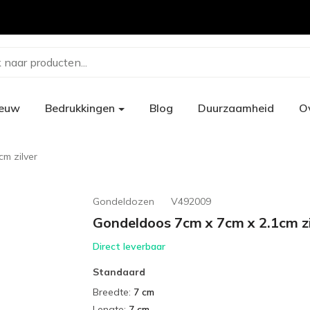
 naar producten...
ieuw
Bedrukkingen
Blog
Duurzaamheid
O
m zilver
Gondeldozen
V492009
Gondeldoos 7cm x 7cm x 2.1cm zi
Direct leverbaar
Standaard
Breedte
:
7 cm
Lengte
:
7 cm