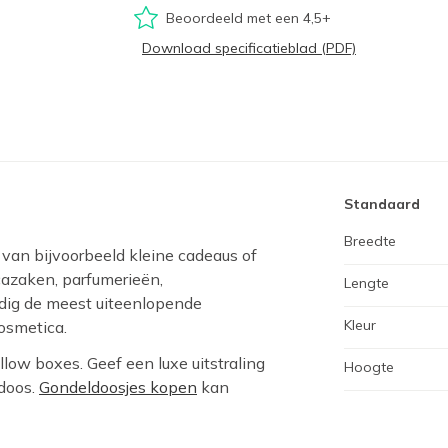
Beoordeeld met een 4,5+
Download specificatieblad (PDF)
Standaard
Breedte
 van bijvoorbeeld kleine cadeaus of
icazaken, parfumerieën,
Lengte
udig de meest uiteenlopende
Kleur
cosmetica.
low boxes. Geef een luxe uitstraling
Hoogte
ldoos.
Gondeldoosjes kopen
kan