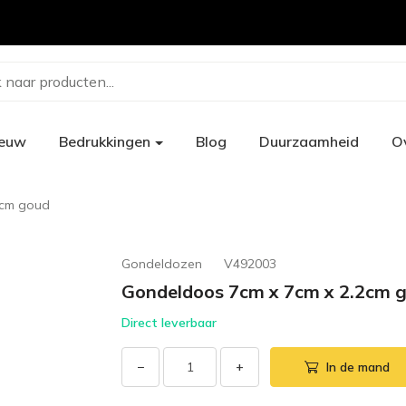
 naar producten...
ieuw
Bedrukkingen
Blog
Duurzaamheid
O
2cm goud
Gondeldozen
V492003
Gondeldoos 7cm x 7cm x 2.2cm 
Direct leverbaar
−
+
In de mand