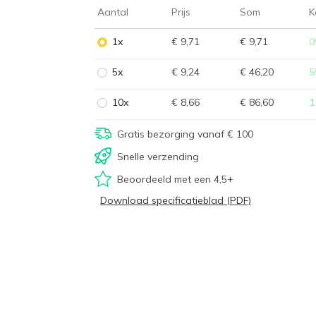
Aantal
Prijs
Som
K
1x
€ 9,71
€ 9,71
0
5x
€ 9,24
€ 46,20
5
10x
€ 8,66
€ 86,60
1
Gratis bezorging vanaf € 100
Snelle verzending
Beoordeeld met een 4,5+
Download specificatieblad (PDF)