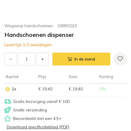
Wegwerp handschoenen
G8991023
Handschoenen dispenser
Levertijd 1-5 werkdagen
−
+
In de mand
Aantal
Prijs
Som
Korting
1x
€ 19,40
€ 19,40
0
%
Gratis bezorging vanaf € 100
Snelle verzending
Beoordeeld met een 4,5+
Download specificatieblad (PDF)