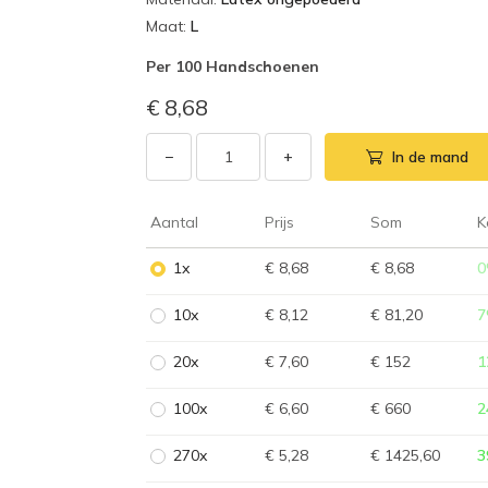
Maat
:
L
Per
100 Handschoenen
€ 8,68
−
+
In de mand
Aantal
Prijs
Som
K
1x
€ 8,68
€ 8,68
0
10x
€ 8,12
€ 81,20
7
20x
€ 7,60
€ 152
1
100x
€ 6,60
€ 660
2
270x
€ 5,28
€ 1425,60
3