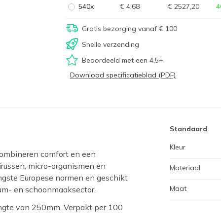
540x
€ 4,68
€ 2527,20
4
Gratis bezorging vanaf € 100
Snelle verzending
Beoordeeld met een 4,5+
Download specificatieblad (PDF)
Standaard
Kleur
ombineren comfort en een
russen, micro-organismen en
Materiaal
engste Europese normen en geschikt
Maat
rium- en schoonmaaksector.
engte van 250mm. Verpakt per 100