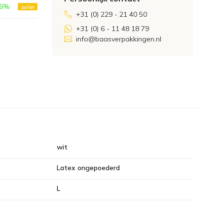
6
%
pallet
+31 (0) 229 - 21 40 50
+31 (0) 6 - 11 48 18 79
info@baasverpakkingen.nl
wit
Latex ongepoederd
L