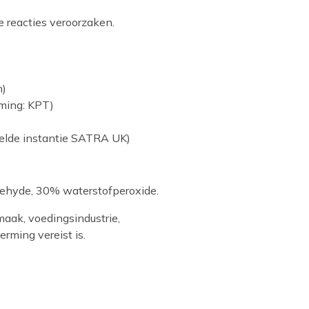
e reacties veroorzaken.
n)
ming: KPT)
melde instantie SATRA UK)
ehyde, 30% waterstofperoxide.
aak, voedingsindustrie,
rming vereist is.