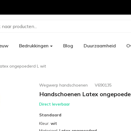
 naar producten...
ieuw
Bedrukkingen
Blog
Duurzaamheid
O
atex ongepoederd L wit
Wegwerp handschoenen
V690135
Handschoenen Latex ongepoeder
Direct leverbaar
Standaard
Kleur
:
wit
Materiaal
:
Latex ongepoederd