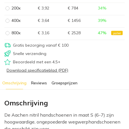
200x
€ 3,92
€ 784
34
%
400x
€ 3,64
€ 1456
39
%
800x
€ 3,16
€ 2528
47
%
pallet
Gratis bezorging vanaf € 100
Snelle verzending
Beoordeeld met een 4,5+
Download specificatieblad (PDF)
Omschrijving
Reviews
Groepsprijzen
Omschrijving
De Aachen nitril handschoenen in maat S (6-7) zijn
hoogwaardige, ongepoederde wegwerphandschoenen
die geschikt zijn voor...