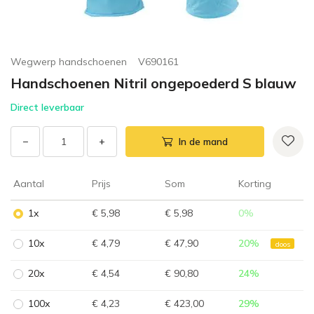
Wegwerp handschoenen
V690161
Handschoenen Nitril ongepoederd S blauw
Direct leverbaar
−
+
In de mand
Aantal
Prijs
Som
Korting
1x
€ 5,98
€ 5,98
0
%
10x
€ 4,79
€ 47,90
20
%
doos
20x
€ 4,54
€ 90,80
24
%
100x
€ 4,23
€ 423,00
29
%