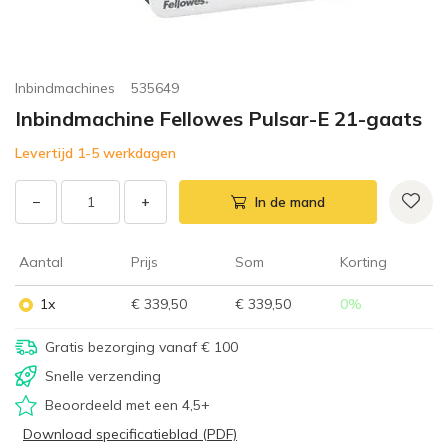
Inbindmachines
535649
Inbindmachine Fellowes Pulsar-E 21-gaats
Levertijd 1-5 werkdagen
−
+
In de mand
Aantal
Prijs
Som
Korting
1x
€ 339,50
€ 339,50
0
%
Gratis bezorging vanaf € 100
Snelle verzending
Beoordeeld met een 4,5+
Download specificatieblad (PDF)