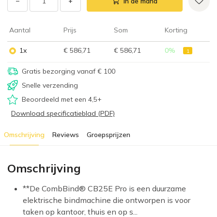
−
+
In de mand
Aantal
Prijs
Som
Korting
1x
€ 586,71
€ 586,71
0
%
1
Gratis bezorging vanaf € 100
Snelle verzending
Beoordeeld met een 4,5+
Download specificatieblad (PDF)
Omschrijving
Reviews
Groepsprijzen
Omschrijving
**De CombBind® CB25E Pro is een duurzame
elektrische bindmachine die ontworpen is voor
taken op kantoor, thuis en op s...