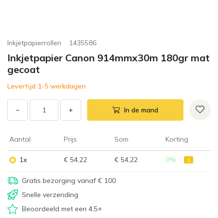
Inkjetpapierrollen
1435586
Inkjetpapier Canon 914mmx30m 180gr mat
gecoat
Levertijd 1-5 werkdagen
−
+
In de mand
Aantal
Prijs
Som
Korting
1x
€ 54,22
€ 54,22
0
%
1
Gratis bezorging vanaf € 100
Snelle verzending
Beoordeeld met een 4,5+