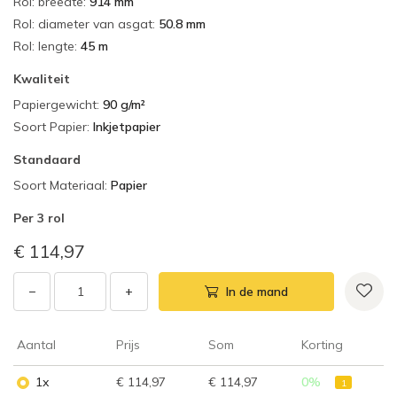
Rol: breedte
:
914 mm
Rol: diameter van asgat
:
50.8 mm
Rol: lengte
:
45 m
Kwaliteit
Papiergewicht
:
90 g/m²
Soort Papier
:
Inkjetpapier
Standaard
Soort Materiaal
:
Papier
Per
3 rol
€ 114,97
−
+
In de mand
Aantal
Prijs
Som
Korting
1x
€ 114,97
€ 114,97
0
%
1