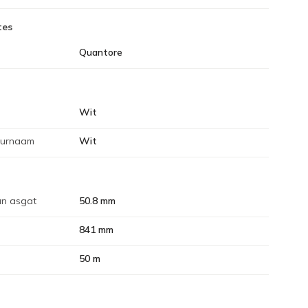
tes
Quantore
Wit
eurnaam
Wit
an asgat
50.8 mm
841 mm
50 m