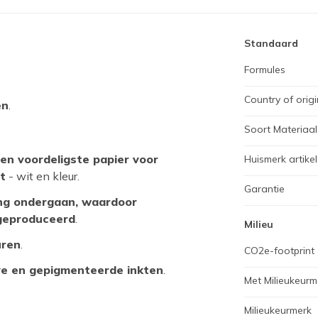
Standaard
Formules
Country of origi
en
.
Soort Materiaal
en voordeligste papier voor
Huismerk artikel
t
- wit en kleur.
Garantie
ing ondergaan, waardoor
 geproduceerd
.
Milieu
uren
.
CO2e-footprint
ye en gepigmenteerde inkten
.
Met Milieukeurm
Milieukeurmerk