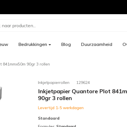
 naar producten...
ieuw
Bedrukkingen
Blog
Duurzaamheid
O
ot 841mmx50m 90gr 3 rollen
Inkjetpapierrollen
129624
Inkjetpapier Quantore Plot 84
90gr 3 rollen
Levertijd 1-5 werkdagen
Standaard
Formules
:
Standaard