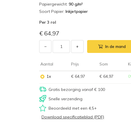
Papiergewicht
:
90 g/m²
Soort Papier
:
Inkjetpapier
Per
3 rol
€ 64,97
−
+
In de mand
Aantal
Prijs
Som
K
1x
€ 64,97
€ 64,97
0
Gratis bezorging vanaf € 100
Snelle verzending
Beoordeeld met een 4,5+
Download specificatieblad (PDF)