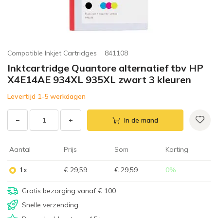
Compatible Inkjet Cartridges
841108
Inktcartridge Quantore alternatief tbv HP
X4E14AE 934XL 935XL zwart 3 kleuren
Levertijd 1-5 werkdagen
−
+
In de mand
Aantal
Prijs
Som
Korting
1x
€ 29,59
€ 29,59
0
%
Gratis bezorging vanaf € 100
Snelle verzending