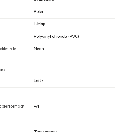
n
Polen
L-Map
Polyvinyl chloride (PVC)
ekleurde
Neen
tes
Leitz
apierformaat
A4
Transparant