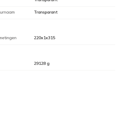
eurnaam
Transparant
metingen
220x1x315
29128 g