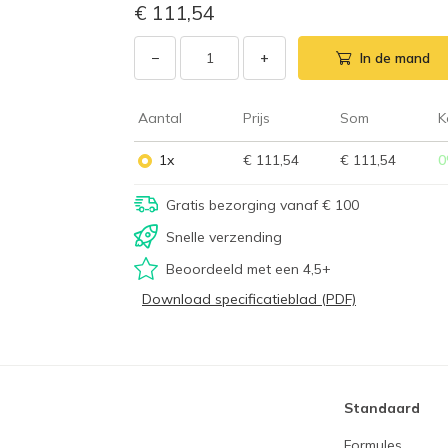
€ 111,54
−
+
In de mand
Aantal
Prijs
Som
K
1x
€ 111,54
€ 111,54
0
Gratis bezorging vanaf € 100
Snelle verzending
Beoordeeld met een 4,5+
Download specificatieblad (PDF)
Standaard
Formules