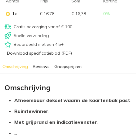
Aantal
Prijs
Som
Korting
1x
€ 16,78
€ 16,78
0
%
Gratis bezorging vanaf € 100
Snelle verzending
Beoordeeld met een 4,5+
Download specificatieblad (PDF)
Omschrijving
Reviews
Groepsprijzen
Omschrijving
Afneembaar deksel waarin de kaartenbak past
.
Ruimtewinner
.
Met grijprand en indicatievenster
.
...