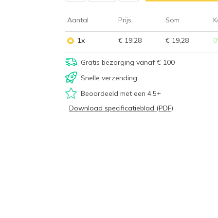
Aantal
Prijs
Som
K
1x
€ 19,28
€ 19,28
0
Gratis bezorging vanaf € 100
Snelle verzending
Beoordeeld met een 4,5+
Download specificatieblad (PDF)