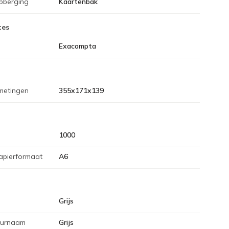
pberging
Kaartenbak
tes
Exacompta
metingen
355x171x139
1000
apierformaat
A6
Grijs
eurnaam
Grijs