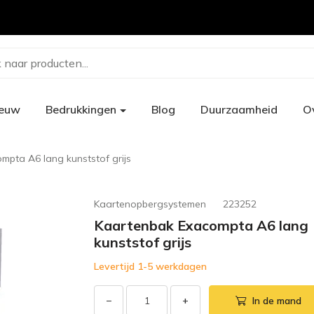
 naar producten...
ieuw
Bedrukkingen
Blog
Duurzaamheid
O
mpta A6 lang kunststof grijs
Kaartenopbergsystemen
223252
Kaartenbak Exacompta A6 lang
kunststof grijs
Levertijd 1-5 werkdagen
−
+
In de mand