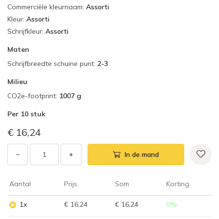
Commerciële kleurnaam
:
Assorti
Kleur
:
Assorti
Schrijfkleur
:
Assorti
Maten
Schrijfbreedte schuine punt
:
2-3
Milieu
CO2e-footprint
:
1007 g
Per
10 stuk
€ 16,24
−
+
In de mand
Aantal
Prijs
Som
Korting
1x
€ 16,24
€ 16,24
0
%