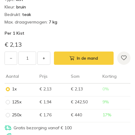
Kleur
:
bruin
Bedrukt
:
teak
Max. draagvermogen
:
7 kg
Per
1 Kist
€ 2,13
−
+
In de mand
Aantal
Prijs
Som
Korting
1x
€ 2,13
€ 2,13
0
%
125x
€ 1,94
€ 242,50
9
%
250x
€ 1,76
€ 440
17
%
Gratis bezorging vanaf € 100