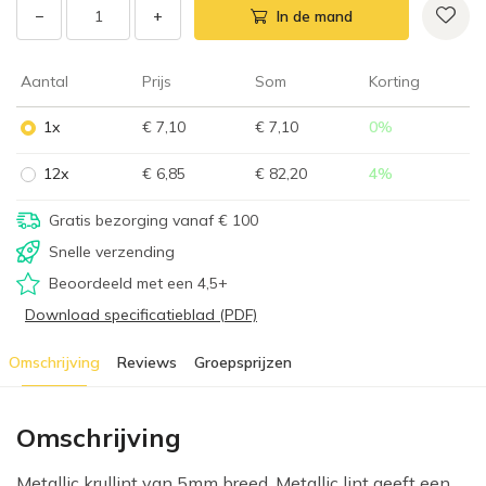
−
+
In de mand
Aantal
Prijs
Som
Korting
1x
€ 7,10
€ 7,10
0
%
12x
€ 6,85
€ 82,20
4
%
Gratis bezorging vanaf € 100
Snelle verzending
Beoordeeld met een 4,5+
Download specificatieblad (PDF)
Omschrijving
Reviews
Groepsprijzen
Omschrijving
Metallic krullint van 5mm breed. Metallic lint geeft een