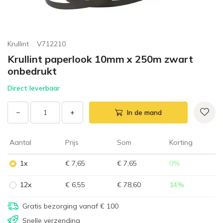
Krullint
V712210
Krullint paperlook 10mm x 250m zwart
onbedrukt
Direct leverbaar
−
+
In de mand
Aantal
Prijs
Som
Korting
1x
€ 7,65
€ 7,65
0
%
12x
€ 6,55
€ 78,60
14
%
Gratis bezorging vanaf € 100
Snelle verzending