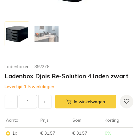
Ladenboxen
392276
Ladenbox Djois Re-Solution 4 laden zwart
Levertijd 1-5 werkdagen
−
+
In winkelwagen
Aantal
Prijs
Som
Korting
1x
€ 31,57
€ 31,57
0
%