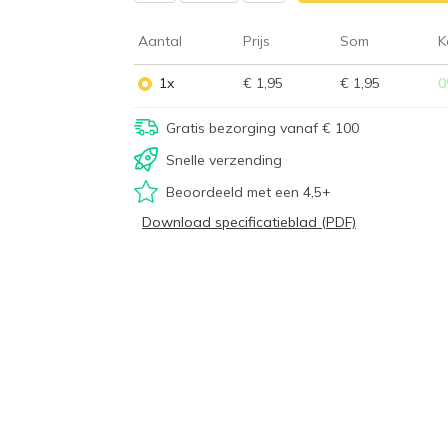
Aantal
Prijs
Som
K
1x
€ 1,95
€ 1,95
0
Gratis bezorging vanaf € 100
Snelle verzending
Beoordeeld met een 4,5+
Download specificatieblad (PDF)