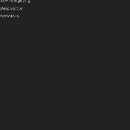
SUP-wetgeving
Bespaartips
Nanofolie