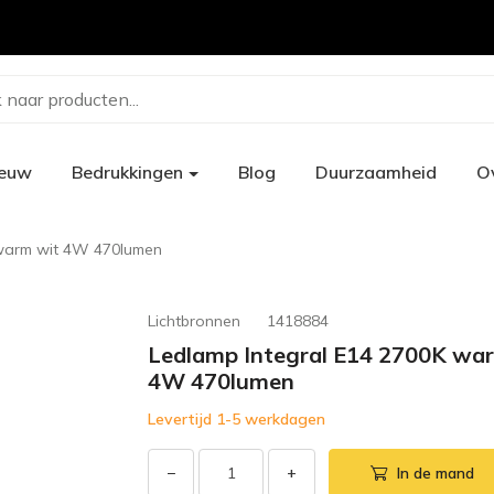
 naar producten...
ieuw
Bedrukkingen
Blog
Duurzaamheid
O
 warm wit 4W 470lumen
Lichtbronnen
1418884
Ledlamp Integral E14 2700K wa
4W 470lumen
Levertijd 1-5 werkdagen
−
+
In de mand