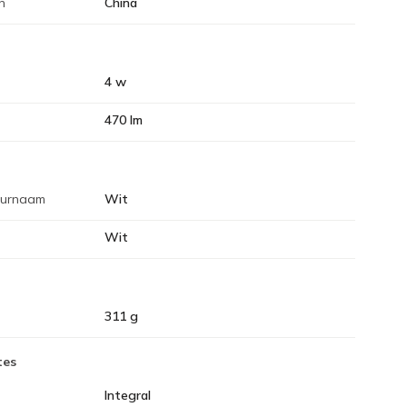
n
China
4 w
470 lm
eurnaam
Wit
Wit
311 g
tes
Integral