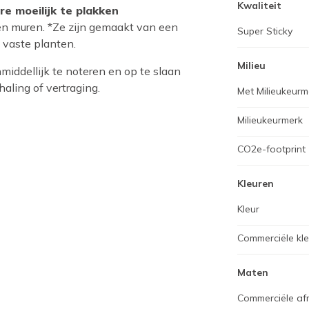
Kwaliteit
re moeilijk te plakken
en muren. *Ze zijn gemaakt van een
Super Sticky
 vaste planten.
Milieu
iddellijk te noteren en op te slaan
aling of vertraging.
Met Milieukeurm
Milieukeurmerk
CO2e-footprint
Kleuren
Kleur
Commerciële kl
Maten
Commerciële af