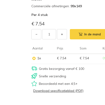
Commerciële afmetingen
:
99x149
Per
4 stuk
€ 7,54
−
+
In de mand
Aantal
Prijs
Som
K
1x
€ 7,54
€ 7,54
0
Gratis bezorging vanaf € 100
Snelle verzending
Beoordeeld met een 4,5+
Download specificatieblad (PDF)