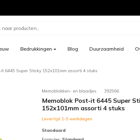
 naar producten...
ieuw
Bedrukkingen
Blog
Duurzaamheid
O
it 6445 Super Sticky 152x101mm assorti 4 stuks
Memoblokken- en blaadjes
392566
Memoblok Post-it 6445 Super St
152x101mm assorti 4 stuks
Levertijd 1-5 werkdagen
Standaard
Formules
:
Standaard