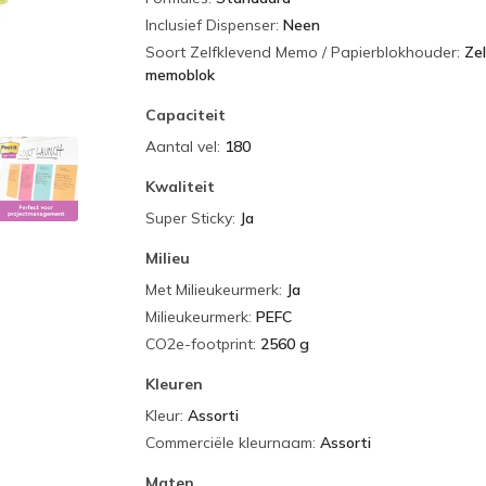
Inclusief Dispenser
:
Neen
Soort Zelfklevend Memo / Papierblokhouder
:
Ze
memoblok
Capaciteit
Aantal vel
:
180
Kwaliteit
Super Sticky
:
Ja
Milieu
Met Milieukeurmerk
:
Ja
Milieukeurmerk
:
PEFC
CO2e-footprint
:
2560 g
Kleuren
Kleur
:
Assorti
Commerciële kleurnaam
:
Assorti
Maten