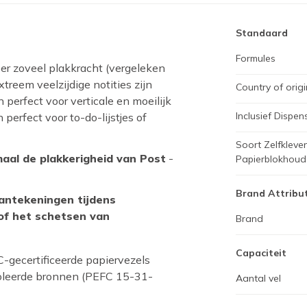
Standaard
Formules
er zoveel plakkracht (vergeleken
treem veelzijdige notities zijn
Country of origi
erfect voor verticale en moeilijk
Inclusief Dispen
perfect voor to-do-lijstjes of
Soort Zelfklev
aal de plakkerigheid van Post
-
Papierblokhoud
Brand Attribu
aantekeningen tijdens
 of het schetsen van
Brand
Capaciteit
-gecertificeerde papiervezels
oleerde bronnen (PEFC 15-31-
Aantal vel