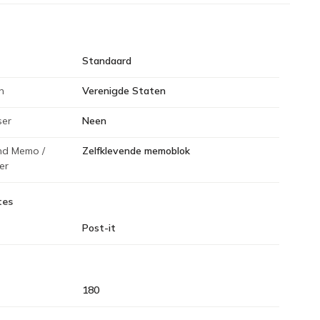
Standaard
n
Verenigde Staten
ser
Neen
end Memo /
Zelfklevende memoblok
er
tes
Post-it
180