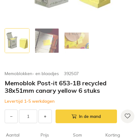
Memoblokken- en blaadjes
392507
Memoblok Post-it 653-1B recycled
38x51mm canary yellow 6 stuks
Levertijd 1-5 werkdagen
−
+
In de mand
Aantal
Prijs
Som
Korting