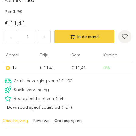
Aantal vel
:
100
Per
1 P6
€ 11,41
−
+
In de mand
Aantal
Prijs
Som
Korting
1x
€ 11,41
€ 11,41
0
%
Gratis bezorging vanaf € 100
Snelle verzending
Beoordeeld met een 4,5+
Download specificatieblad (PDF)
Omschrijving
Reviews
Groepsprijzen