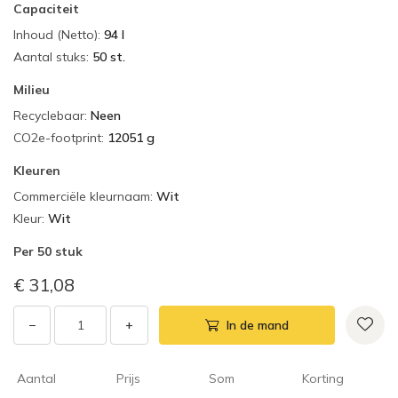
Capaciteit
Inhoud (Netto)
:
94 l
Aantal stuks
:
50 st.
Milieu
Recyclebaar
:
Neen
CO2e-footprint
:
12051 g
Kleuren
Commerciële kleurnaam
:
Wit
Kleur
:
Wit
Per
50 stuk
€ 31,08
−
+
In de mand
Aantal
Prijs
Som
Korting